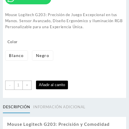
$27,00.
$25,00.
Mouse Logitech G203: Precisión de Juego Excepcional en tus
Manos. Sensor Avanzado, Diseño Ergonómico y Iluminación RGB
Personalizable para una Experiencia Única.
Color
Blanco
Negro
Mouse
Añadir al carrito
-
+
Logitech
G203
Gamer
DESCRIPCIÓN
INFORMACIÓN ADICIONAL
RGB
8000
dpi
Mouse Logitech G203: Precisión y Comodidad
cantidad