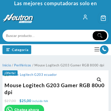
Ir
Las mejores computadoras solo en
al
contenido
Categoría
Inicio
/
Periféricos
/ Mouse Logitech G203 Gamer RGB 8000 dpi
¡Oferta!
Mouse Logitech G203 Gamer RGB 8000
dpi
Original
Current
$
27,00
$
25,00
incluido IVA
price
price
Chatea ahora
was:
is: