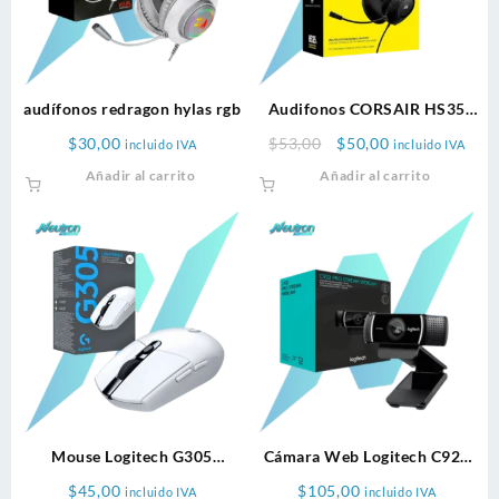
audífonos redragon hylas rgb
Audifonos CORSAIR HS35
headset gamer
Original
Current
$
30,00
$
53,00
$
50,00
incluido IVA
incluido IVA
price
price
Añadir al carrito
Añadir al carrito
was:
is:
$53,00.
$50,00.
Mouse Logitech G305
Cámara Web Logitech C922
Wireless Blanco
Pro Hd Stream Webcam
$
45,00
$
105,00
incluido IVA
incluido IVA