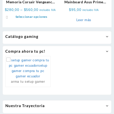
Memoria Corsair Vengeance
Mainboard Asus Prime
5600MHz DDR5 RAM
A520m-A II Ddr4
Price
$
280,00
–
$
560,00
$
95,00
incluido IVA
incluido IVA
range:
Este
Seleccionar opciones
$280,00
Leer más
producto
through
tiene
$560,00
múltiples
Catálogo gaming
variantes.
Las
opciones
Compra ahora tu pc!
se
pueden
elegir
en
la
página
arma tu setup gamer
de
producto
Nuestra Trayectoria