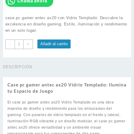
Chatea ahora
case pc gamer antec ax20 con Vidrio Templado: Descubre la
excelencia en diseño gaming. Estilo, iluminación y rendimiento
en un solo lugar.
Case
Añadir al carrito
-
+
pc
gamer
antec
DESCRIPCIÓN
ax20
Vidrio
Templado
Case pc gamer antec ax20 Vidrio Templado: Ilumina
cantidad
tu Espacio de Juego
El case pc gamer antec ax20 Vidrio Templado es una obra
maestra de diseño y rendimiento para los entusiastas del
gaming. Con paneles de vidrio templado en el frente y lateral,
iluminación RGB vibrante y un diseño modular, el case pc gamer
antec ax20 ofrece versatilidad y un ambiente visual
impresionante para tus componentes de alta gama.