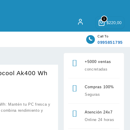
1
$
220,00
Call To
0995851795
+5000 ventas
concretadas
epcool Ak400 Wh
Compras 100%
Seguras
 Wh: Mantén tu PC fresca y
e combina rendimiento y
Atención 24x7
Online 24 horas