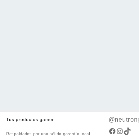
@neutron
Tus productos gamer
Faceboo
Instag
TikT
Respaldados por una sólida garantía local.