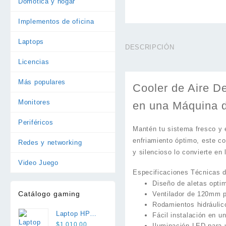
Domótica y hogar
Implementos de oficina
Laptops
DESCRIPCIÓN
Licencias
Más populares
Cooler de Aire 
Monitores
en una Máquina 
Periféricos
Mantén tu sistema fresco y 
enfriamiento óptimo, este co
Redes y networking
y silencioso lo convierte en
Video Juego
Especificaciones Técnicas 
Diseño de aletas optim
Catálogo gaming
Ventilador de 120mm pa
Rodamientos hidráulic
Laptop HP
Fácil instalación en 
Victus 15 i5
$
1.010,00
Iluminación LED para u