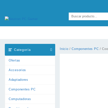
Ir
al
contenido
Inicio
/
Componentes PC
/ Coo
Categoría
Ofertas
Accesorios
Adaptadores
Componentes PC
Computadoras