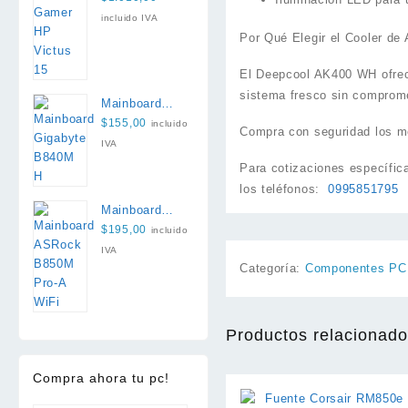
13420H 16GB
incluido IVA
512GB RTX
Por Qué Elegir el Cooler de
3050 6GB
El Deepcool AK400 WH ofrece
sistema fresco sin comprome
Mainboard
Gigabyte
$
155,00
incluido
Compra con seguridad los m
B840M H
IVA
Para cotizaciones específic
los teléfonos:
0995851795
Mainboard
ASRock
$
195,00
incluido
B850M Pro-A
IVA
WiFi
Categoría:
Componentes PC
Productos relacionad
Compra ahora tu pc!