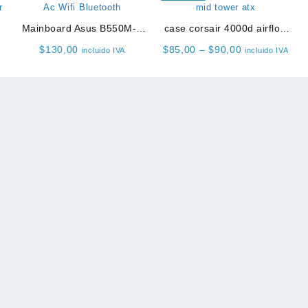
0
Mainboard Asus B550M-A
case corsair 4000d airflow
AC WiFi Bluetooth
mid tower atx
Price
$
130,00
$
85,00
–
$
90,00
incluido IVA
incluido IVA
range:
$85,00
through
$90,00