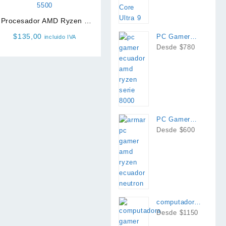
Procesador AMD Ryzen 5
5500
$
135,00
PC Gamer
incluido IVA
AMD Ryzen
Desde $780
8700g
PC Gamer
AMD Ryzen
Desde $600
computadora
intel i7 rtx
Desde $1150
4060 o 4060ti