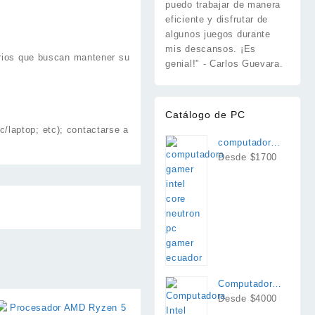
puedo trabajar de manera
eficiente y disfrutar de
algunos juegos durante
mis descansos. ¡Es
arios que buscan mantener su
genial!" - Carlos Guevara.
Catálogo de PC
/laptop; etc); contactarse a
computadora
intel i7
Desde $1700
Computadora
Intel Core
Desde $4000
Ultra 9 285K