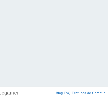
pcgamer
Blog
FAQ
Términos de Garantía
k
ram
ok