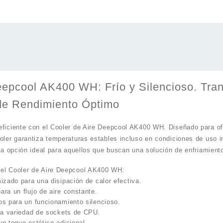
Deepcool AK400 WH:
Frío y Silencioso. Tr
de Rendimiento Óptimo
eficiente con el Cooler de Aire Deepcool AK400 WH. Diseñado para of
oler garantiza temperaturas estables incluso en condiciones de uso i
 la opción ideal para aquellos que buscan una solución de enfriamient
del Cooler de Aire Deepcool AK400 WH:
izado para una disipación de calor efectiva.
ra un flujo de aire constante.
os para un funcionamiento silencioso.
una variedad de sockets de CPU.
n toque estético adicional.