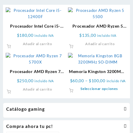
Procesador Intel Core i5-
Procesador AMD Ryzen 5
12400F
5500
$
180,00
$
135,00
incluido IVA
incluido IVA
Añadir al carrito
Añadir al carrito
Procesador AMD Ryzen 7
Memoria Kingston 3200MHz
5700X
SO-DIMM
Price
$
250,00
$
60,00
–
$
100,00
incluido IVA
incluido IVA
range:
Este
Seleccionar opciones
Añadir al carrito
$60,00
product
through
tiene
$100,00
múltiple
Catálogo gaming
variante
Las
opcione
Compra ahora tu pc!
se