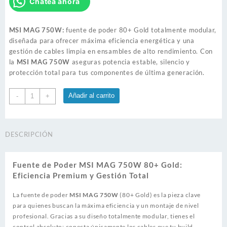
Chatea ahora
MSI MAG 750W:
fuente de poder 80+ Gold totalmente modular,
diseñada para ofrecer máxima eficiencia energética y una
gestión de cables limpia en ensambles de alto rendimiento. Con
la
MSI MAG 750W
aseguras potencia estable, silencio y
protección total para tus componentes de última generación.
Fuente
Añadir al carrito
-
+
de
Poder
MSI
DESCRIPCIÓN
MAG
750W
80+
Fuente de Poder MSI MAG 750W 80+ Gold:
Gold
Eficiencia Premium y Gestión Total
cantidad
La fuente de poder
MSI MAG 750W
(80+ Gold) es la pieza clave
para quienes buscan la máxima eficiencia y un montaje de nivel
profesional. Gracias a su diseño totalmente modular, tienes el
control absoluto: conecta únicamente los cables que tu build