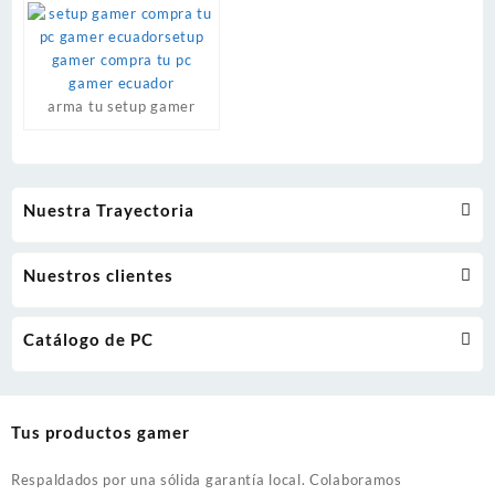
pueden
elegir
en
la
arma tu setup gamer
página
de
product
Nuestra Trayectoria
Nuestros clientes
Catálogo de PC
Tus productos gamer
Respaldados por una sólida garantía local. Colaboramos