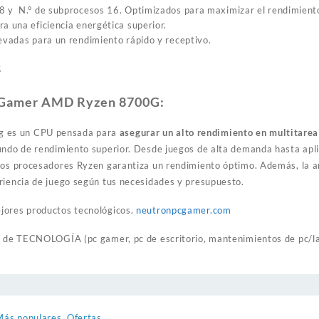
8 y N.° de subprocesos 16. Optimizados para maximizar el rendimiento
a una eficiencia energética superior.
levadas para un rendimiento rápido y receptivo.
5
C Gamer AMD Ryzen 8700G:
 es un CPU pensada para
asegurar un alto rendimiento en multitarea
undo de rendimiento superior. Desde juegos de alta demanda hasta apli
 los procesadores Ryzen garantiza un rendimiento óptimo. Además, la 
riencia de juego según tus necesidades y presupuesto.
jores productos tecnológicos.
neutronpcgamer.com
s de TECNOLOGÍA (pc gamer, pc de escritorio, mantenimientos de pc/lap
Más populares
,
Ofertas