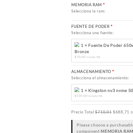
MEMORIA RAM
Selecciona la ram:
FUENTE DE PODER
Selecciona una fuente:
1 × Fuente De Poder 650
Bronze
$
70,00
incluido IVA
ALMACENAMIENTO
Selecciona el almacenamiento:
1 × Kingston nv3 nvme 50
$
135,00
incluido IVA
Precio Total
$
710,01
$
688,71
D
Please choose a purchasabl
component
MEMORIA RA