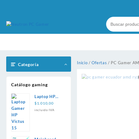
Ir
al
contenido
Inicio
/
Ofertas
/ PC Gamer AM
Categoría
Catálogo gaming
Laptop HP
Victus 15 i5
$
1.010,00
13420H
incluido IVA
16GB 512GB
RTX 3050
6GB