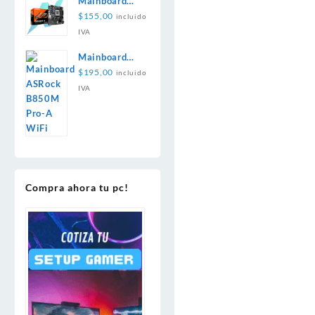
Mainboard
Gigabyte
$
155,00
incluido
B840M H
IVA
Mainboard
ASRock
$
195,00
incluido
B850M Pro-A
IVA
WiFi
Compra ahora tu pc!