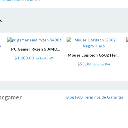
s
PC Gamer Ryzen 5 AMD
5600XT
Mouse Logitech G502 Hero
$
1.100,00
incluido IVA
n
Negro
$
55,00
incluido IVA
pcgamer
Blog
FAQ
Términos de Garantía
k
ram
ok