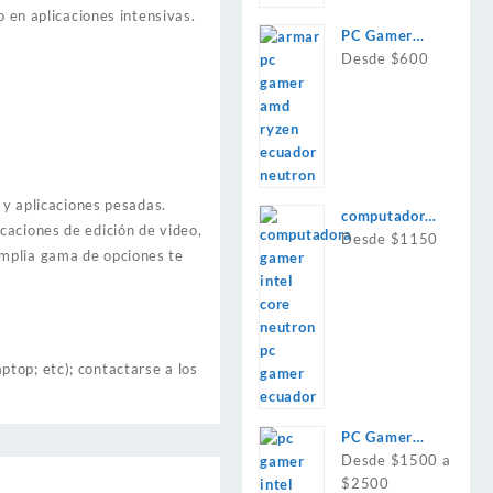
 en aplicaciones intensivas.
PC Gamer
AMD Ryzen
Desde $600
y aplicaciones pesadas.
computadora
caciones de edición de video,
intel i7 rtx
Desde $1150
amplia gama de opciones te
4060 o
4060ti
top; etc); contactarse a los
PC Gamer
Intel Core
Desde $1500 a
$2500