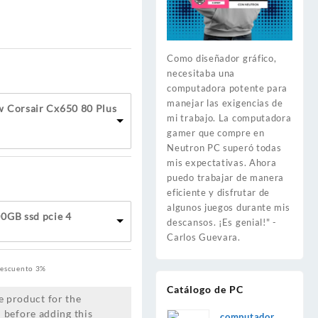
Como diseñador gráfico,
necesitaba una
computadora potente para
manejar las exigencias de
w Corsair Cx650 80 Plus
mi trabajo. La computadora
gamer que compre en
Neutron PC superó todas
mis expectativas. Ahora
puedo trabajar de manera
eficiente y disfrutar de
algunos juegos durante mis
0GB ssd pcie 4
descansos. ¡Es genial!" -
Carlos Guevara.
escuento 3%
Catálogo de PC
e product for the
M
before adding this
computadora