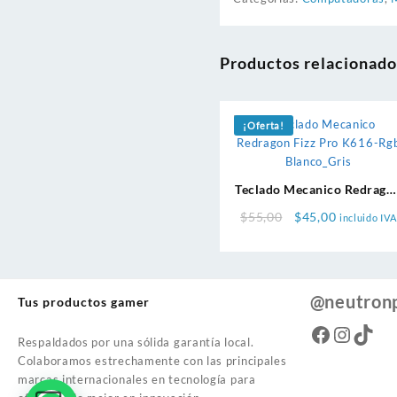
Productos relacionado
¡Oferta!
Teclado Mecanico Redrago
Fizz Pro K616-Rgb
Original
Current
$
55,00
$
45,00
incluido IVA
Blanco_Gris
price
price
was:
is:
$55,00.
$45,00.
@neutron
Tus productos gamer
Faceboo
Instag
TikT
Respaldados por una sólida garantía local.
Colaboramos estrechamente con las principales
marcas internacionales en tecnología para