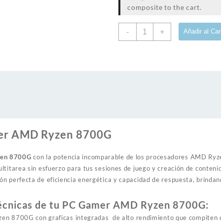
composite to the cart.
PC
-
+
Añadir al Car
Gamer
AMD
Ryzen
8700g
cantidad
er AMD Ryzen 8700G
en 8700G
con la potencia incomparable de los procesadores AMD Ryz
ltitarea sin esfuerzo para tus sesiones de juego y creación de conte
n perfecta de eficiencia energética y capacidad de respuesta, brinda
Técnicas de tu PC Gamer AMD Ryzen 8700G:
n 8700G con graficas integradas de alto rendimiento que compiten