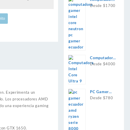
intel i7
Desde $1700
rito
Computadora
Intel Core
Desde $4000
Ultra 9 285K
PC Gamer
en. Experimenta un
AMD Ryzen
Desde $780
nido. Los procesadores AMD
8700g
ndo una experiencia gaming
 con GTX 1650.