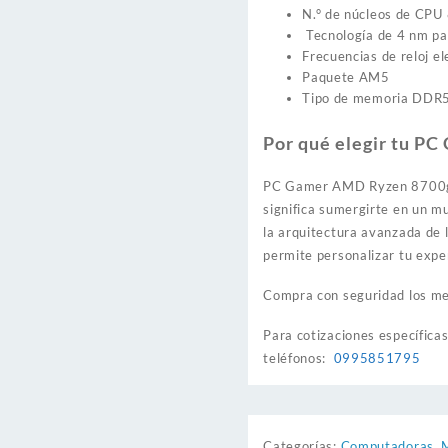
N.° de núcleos de CPU 
Tecnología de 4 nm par
Frecuencias de reloj e
Paquete AM5
Tipo de memoria DDR
Por qué elegir tu P
PC Gamer AMD Ryzen 8700g
significa sumergirte en un m
la arquitectura avanzada de
permite personalizar tu expe
Compra con seguridad los me
Para cotizaciones específica
teléfonos:
0995851795
Categorías:
Computadoras
,