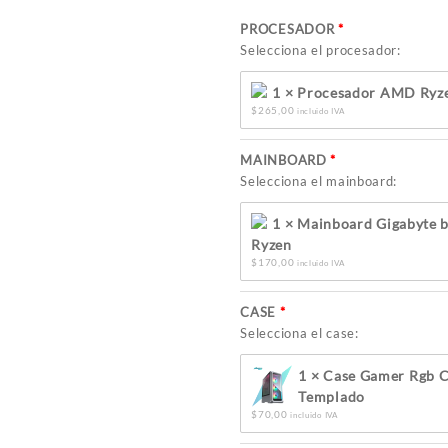
PROCESADOR
Selecciona el procesador:
1 × Procesador AMD Ryz
$
265,00
incluido IVA
MAINBOARD
Selecciona el mainboard:
1 × Mainboard Gigabyte
Ryzen
$
170,00
incluido IVA
CASE
Selecciona el case:
1 × Case Gamer Rgb C
Templado
$
70,00
incluido IVA