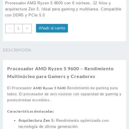
Procesador AMD Ryzen 5 9600 con 6 núcleos, 12 hilos y
arquitectura Zen 5. Ideal para gaming y multitarea. Compatible
con DDR5 y PCIe 5.0
Procesador
Añadir al carrito
-
+
AMD
Ryzen
5
DESCRIPCIÓN
9600
cantidad
Procesador AMD Ryzen 5 9600 – Rendimiento
Multinúcleo para Gamers y Creadores
AMD Ryzen 5 9600
El Procesador
Rendimiento de gaming para
todos. El procesador de seis núcleos con capacidad de gaming y
productividad increíbles..
Características destacadas:
Arquitectura Zen 5:
Rendimiento optimizado con
tecnología de última generación.