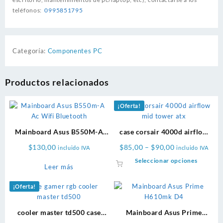
teléfonos:
0995851795
Categoría:
Componentes PC
Productos relacionados
¡Oferta!
Mainboard Asus B550M-A
case corsair 4000d airflow
AC WiFi Bluetooth
mid tower atx
Price
$
130,00
$
85,00
–
$
90,00
incluido IVA
incluido IVA
range:
Este
Seleccionar opciones
Leer más
$85,00
product
through
tiene
¡Oferta!
$90,00
múltiple
variante
Las
cooler master td500 case
Mainboard Asus Prime
opcione
gamer rgb mid tower
H610m-f D4