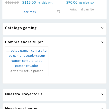
Original
Current
$
125,00
$
115,00
$
90,00
incluido IVA
incluido IVA
se
price
price
Añadir al carrito
pueden
Leer más
was:
is:
elegir
$125,00.
$115,00.
en
la
Catálogo gaming
página
de
product
Compra ahora tu pc!
arma tu setup gamer
Nuestra Trayectoria
Nuestros clientes