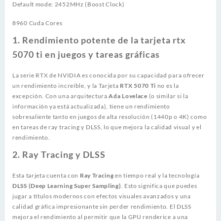
Default mode: 2452MHz (Boost Clock)
8960 Cuda Cores
1.
Rendimiento potente de la tarjeta rtx
5070 ti en juegos y tareas gráficas
La serie RTX de NVIDIA es conocida por su capacidad para ofrecer
un rendimiento increíble, y la Tarjeta
RTX 5070 Ti
no es la
excepción. Con una arquitectura
Ada Lovelace
(o similar si la
información ya está actualizada), tiene un rendimiento
sobresaliente tanto en juegos de alta resolución (1440p o 4K) como
en tareas de ray tracing y DLSS, lo que mejora la calidad visual y el
rendimiento.
2.
Ray Tracing y DLSS
Esta tarjeta cuenta con
Ray Tracing
en tiempo real y la tecnología
DLSS (Deep Learning Super Sampling)
. Esto significa que puedes
jugar a títulos modernos con efectos visuales avanzados y una
calidad gráfica impresionante sin perder rendimiento. El DLSS
mejora el rendimiento al permitir que la GPU renderice a una