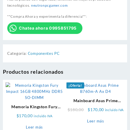
tecnológicos.
neutronpcgamer.com
**Compra Ahora y experimenta la diferencia**:
Chatea ahora 0995851795
Categoría:
Componentes PC
Productos relacionados
¡Oferta!
Mainboard Asus Prime
Memoria Kingston Fury
B760m-A Ax D4
Original
Current
$
180,00
$
170,00
incluido IVA
Impact 16GB 4800MHz DDR5
price
price
$
170,00
incluido IVA
SO-DIMM
Leer más
was:
is:
Leer más
$180,00.
$170,00.