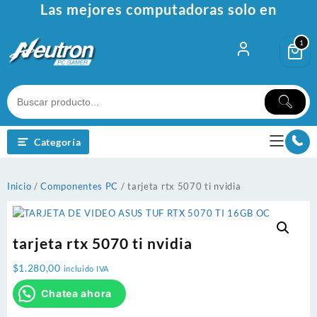
Ir
Las mejores computadoras solo en
al
contenido
1
Categoría
Inicio
/
Componentes PC
/ tarjeta rtx 5070 ti nvidia
tarjeta rtx 5070 ti nvidia
$
1.280,00
incluido IVA
Chatea ahora