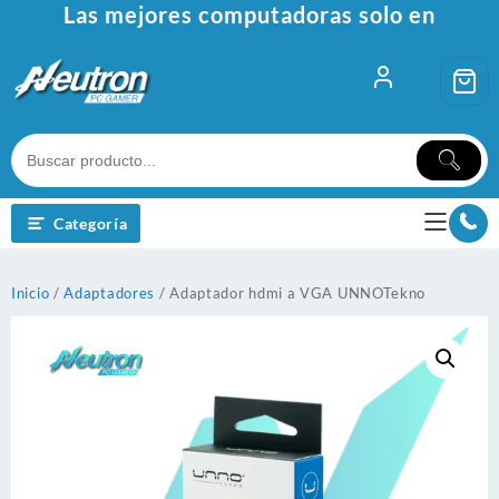
Ir
Las mejores computadoras solo en
al
contenido
Categoría
Inicio
/
Adaptadores
/ Adaptador hdmi a VGA UNNOTekno