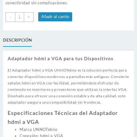
conectividad sin complicaciones.
Adaptador
Añadir al carrito
-
+
hdmi
a
VGA
DESCRIPCIÓN
UNNOTekno
cantidad
Adaptador hdmi a VGA para tus Dispositivos
El Adaptador hdmi a VGA UNNOTekno es la solución perfecta para
conectar dispositivos modernos a pantallas más antiguas. Convierte
señales hdmi en VGA con facilidad, permitiéndote disfrutar de
contenido en monitores y proyectores que utilizan la interfaz VGA.
Diseñado para ofrecer una conexión estable y de alta calidad, este
adaptador asegura una compatibilidad sin fronteras.
Especificaciones Técnicas del
Adaptador
hdmi a VGA
Marca UNNOTekno
Conexión: hdmi a VGA