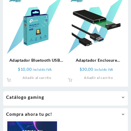
Adaptador Bluetooth USB
Adaptador Enclosure
TP-Link 5.0
ARGOM M2 NVMe PCI SSD
$
10,00
$
30,00
incluido IVA
incluido IVA
Añadir al carrito
Añadir al carrito
Catálogo gaming
Compra ahora tu pc!