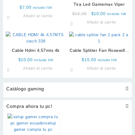
Tira Led Gamemax Viper
$
7,00
incluido IVA
Original
Current
$
15,00
$
10,00
incluido IVA
Añadir al carrito
price
price
Añadir al carrito
was:
is:
$15,00.
$10,00.
Cable Hdmi 4,57mts 4k
Cable Splitter Fan Rosewill 2
Pack
$
10,00
$
15,00
incluido IVA
incluido IVA
Añadir al carrito
Añadir al carrito
Catálogo gaming
Compra ahora tu pc!