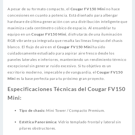
A pesar de su formato compacto, el
Cougar FV150 Mini
no hace
concesiones en cuanto a potencia. Está diseñado para albergar
hardware de última generación con una distribución inteligente que
maximiza cada centímetro cúbico de espacio. Al ensamblar tu
equipo en un
Cougar FV150 Mini
, disfrutarás de una iluminación
RGB vibrante ya integrada que resalta las líneas limpias del chasis
blanco. El flujo de aire en el
Cougar FV150 Mini
ha sido
cuidadosamente estudiado para aspirar aire fresco desde los
paneles laterales e inferiores, manteniendo un rendimiento térmico
excepcional sin generar ruido excesivo. Si tu objetivo es un
escritorio moderno, impecable y de vanguardia, el
Cougar FV150
Mini
es la base perfecta para tu próximo gran proyecto.
Especificaciones Técnicas del Cougar FV150
Mini:
Tipo de chasis:
Mini Tower / Compacto Premium.
Estética Panorámica:
Vidrio templado frontal y lateral sin
pilares obstructores.