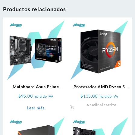
Productos relacionados
Mainboard Asus Prime
Procesador AMD Ryzen 5
A520m-A II Ddr4
5500
$
95,00
$
135,00
incluido IVA
incluido IVA
Añadir al carrito
Leer más