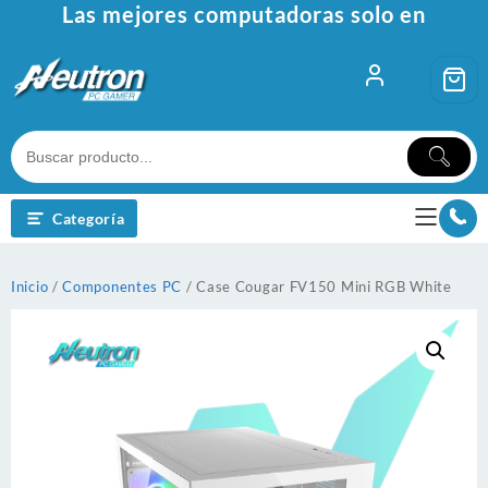
Ir
Las mejores computadoras solo en
al
contenido
Categoría
Inicio
/
Componentes PC
/ Case Cougar FV150 Mini RGB White