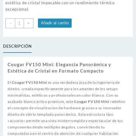
estética de cristal impecable con un rendimiento térmico
excepcional.
Case
Añadir al carrito
-
+
Cougar
FV150
Mini
DESCRIPCIÓN
RGB
White
cantidad
Cougar FV150 Mini: Elegancia Panorámica y
Estética de Cristal en Formato Compacto
El
Cougar FV150 Mini
es una verdadera joya de la ingeniería de
diseño, creada específicamente para los amantes de los setups
minimalistas, estéticos y profesionales en color blanco. Con su
acabado blanco ártico premium, este
Cougar FV150 Mini
redefine
el concepto de visualización de hardware gracias a su innovador
diseño de vidrio templado panorámico. Esta estructura tipo
«acuario» permite una vista ininterrumpida y espectacular de tus
componentes desde múltiples ángulos, convirtiendo tu
computadora en el centro de atención de cualquier habitación.