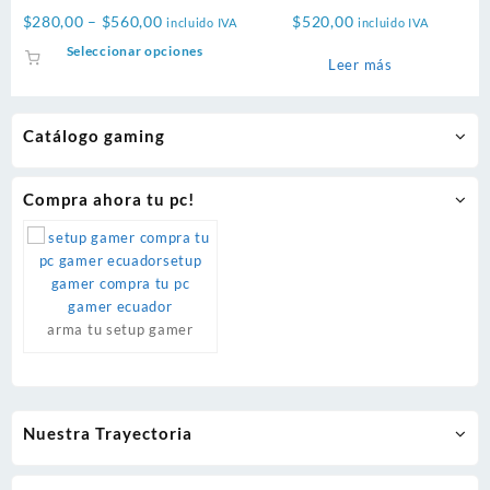
5600MHz DDR5 RAM
de 14va Generación
Price
$
280,00
–
$
560,00
$
520,00
incluido IVA
incluido IVA
range:
Este
Seleccionar opciones
Leer más
$280,00
producto
through
tiene
$560,00
múltiples
Catálogo gaming
variantes.
Las
opciones
Compra ahora tu pc!
se
pueden
elegir
en
la
página
arma tu setup gamer
de
producto
Nuestra Trayectoria