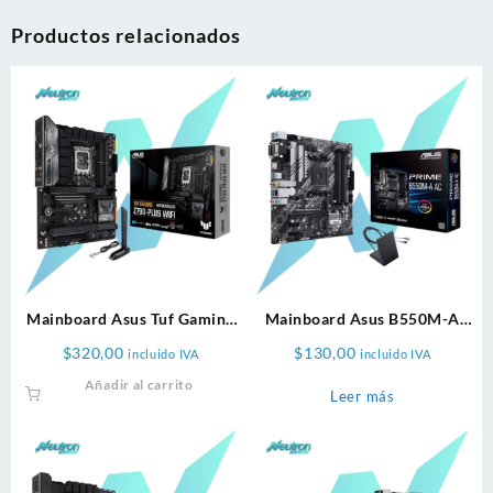
Productos relacionados
Mainboard Asus Tuf Gaming
Mainboard Asus B550M-A
Z790 Plus Wifi D5 Ddr5
AC WiFi Bluetooth
$
320,00
$
130,00
incluido IVA
incluido IVA
Bluetooth Intel
Añadir al carrito
Leer más