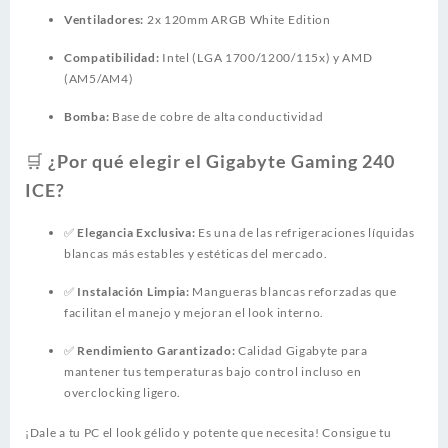
Ventiladores:
2x 120mm ARGB White Edition
Compatibilidad:
Intel (LGA 1700/1200/115x) y AMD
(AM5/AM4)
Bomba:
Base de cobre de alta conductividad
🛒 ¿Por qué elegir el Gigabyte Gaming 240
ICE?
✅
Elegancia Exclusiva:
Es una de las refrigeraciones líquidas
blancas más estables y estéticas del mercado.
✅
Instalación Limpia:
Mangueras blancas reforzadas que
facilitan el manejo y mejoran el look interno.
✅
Rendimiento Garantizado:
Calidad Gigabyte para
mantener tus temperaturas bajo control incluso en
overclocking ligero.
¡Dale a tu PC el look gélido y potente que necesita! Consigue tu