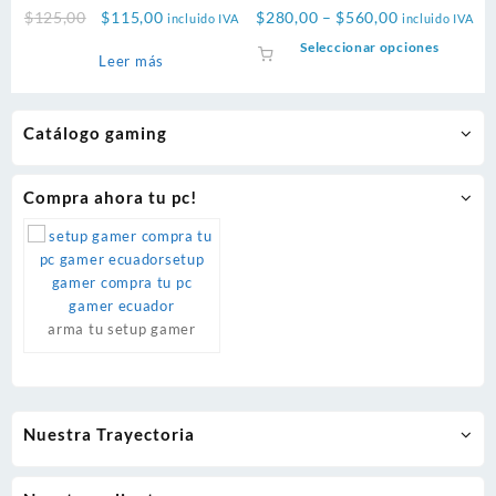
gamer rgb mid tower
5600MHz DDR5 RAM
Original
Current
Price
$
125,00
$
115,00
$
280,00
–
$
560,00
incluido IVA
incluido IVA
price
price
range:
Este
Seleccionar opciones
Leer más
was:
is:
$280,00
product
$125,00.
$115,00.
through
tiene
$560,00
múltiple
Catálogo gaming
variante
Las
opcione
Compra ahora tu pc!
se
pueden
elegir
en
la
página
arma tu setup gamer
de
product
Nuestra Trayectoria