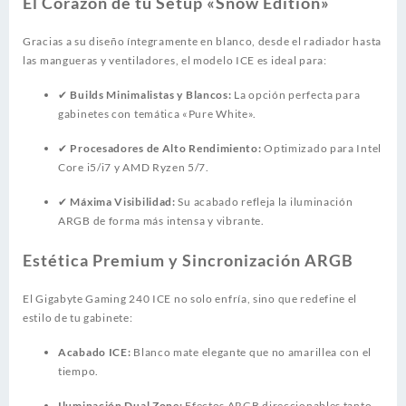
El Corazón de tu Setup «Snow Edition»
Gracias a su diseño íntegramente en blanco, desde el radiador hasta
las mangueras y ventiladores, el modelo ICE es ideal para:
✔
Builds Minimalistas y Blancos:
La opción perfecta para
gabinetes con temática «Pure White».
✔
Procesadores de Alto Rendimiento:
Optimizado para Intel
Core i5/i7 y AMD Ryzen 5/7.
✔
Máxima Visibilidad:
Su acabado refleja la iluminación
ARGB de forma más intensa y vibrante.
Estética Premium y Sincronización ARGB
El Gigabyte Gaming 240 ICE no solo enfría, sino que redefine el
estilo de tu gabinete:
Acabado ICE:
Blanco mate elegante que no amarillea con el
tiempo.
Iluminación Dual Zone:
Efectos ARGB direccionables tanto