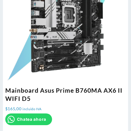
Mainboard Asus Prime B760MA AX6 II
WIFI D5
$
165,00
incluido IVA
Chatea ahora