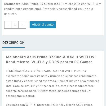
Mainboard Asus Prime B760MA AX6 II
Micro ATX con Wi-Fi 6 y
rendimiento excepcional. Potencia y versatilidad en un solo
paquete.
Mainboard
Añadir al carrito
-
+
Asus
Prime
B760MA
DESCRIPCIÓN
AX6
II
WIFI
Mainboard Asus Prime B760M-A AX6 II WIFI D5:
D5
Rendimiento, Wi-Fi 6 y DDR5 para tu PC Gamer
cantidad
El Mainboard Asus Prime B760M-A AX6 II WIFI D5 es una
excelente opción para gamers y usuarios que buscan rendimiento,
estabilidad y conectividad avanzada. Compatible con procesadores
Intel Core de 12ª, 13ª y 14ª generación, esta placa madre ofrece
soporte para memoria DDR5 y tecnologías modernas para un
desempeño superior.
Equipada con Wi-Fi 6 integrado, PCIe 4.0 y diseño ASUS Prime,