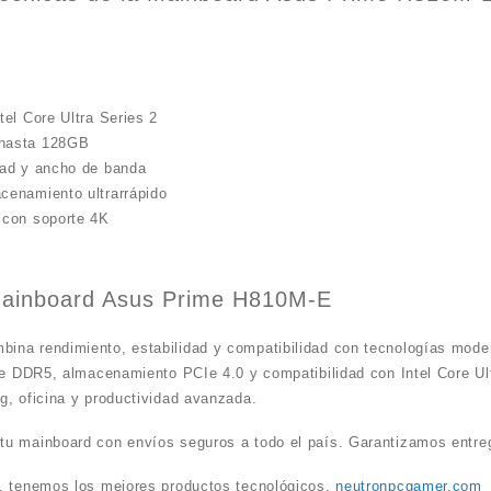
el Core Ultra Series 2
 hasta 128GB
dad y ancho de banda
cenamiento ultrarrápido
 con soporte 4K
 Mainboard Asus Prime H810M-E
ina rendimiento, estabilidad y compatibilidad con tecnologías mode
te DDR5, almacenamiento PCIe 4.0 y compatibilidad con Intel Core Ult
g, oficina y productividad avanzada.
u mainboard con envíos seguros a todo el país. Garantizamos entreg
, tenemos los mejores productos tecnológicos.
neutronpcgamer.com