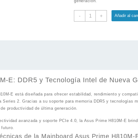
generación.
Mainboard
-
+
Añadir al carr
Asus
Prime
H810M-
E
Intel
Core
ULTRA
cantidad
M-E: DDR5 y Tecnología Intel de Nueva G
0M-E está diseñada para ofrecer estabilidad, rendimiento y compati
ra Series 2. Gracias a su soporte para memoria DDR5 y tecnologías 
 de productividad de última generación.
ctividad avanzada y soporte PCIe 4.0, la Asus Prime H810M-E brinda
 futuro.
Técnicas de la Mainboard Asus Prime H810M-