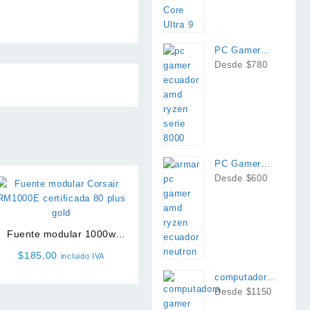
PC Gamer
AMD Ryzen
Desde $780
8700g
PC Gamer
AMD Ryzen
Desde $600
Fuente modular 1000w
Corsair RM1000E 80 plus
$
185,00
incluido IVA
gold
computadora
intel i7 rtx
Desde $1150
4060 o 4060ti