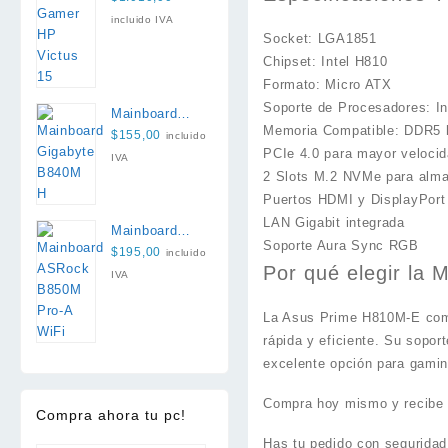
13420H 16GB
incluido IVA
512GB RTX
Socket: LGA1851
3050 6GB
Chipset: Intel H810
Formato: Micro ATX
Soporte de Procesadores: Int
Mainboard
Memoria Compatible: DDR5
Gigabyte
$
155,00
incluido
PCIe 4.0 para mayor veloci
B840M H
IVA
2 Slots M.2 NVMe para alma
Puertos HDMI y DisplayPort
LAN Gigabit integrada
Mainboard
Soporte Aura Sync RGB
ASRock
$
195,00
incluido
Por qué elegir la
B850M Pro-A
IVA
WiFi
La Asus Prime H810M-E comb
rápida y eficiente. Su sopor
excelente opción para gamin
Compra hoy mismo y recibe t
Compra ahora tu pc!
Has tu pedido con seguridad