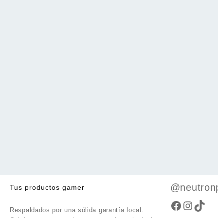
@neutron
Tus productos gamer
Faceboo
Instag
TikT
Respaldados por una sólida garantía local.