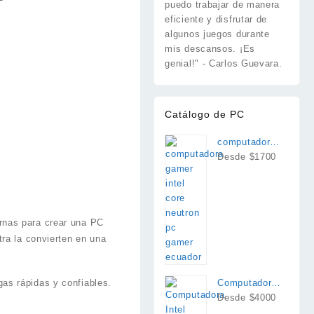
puedo trabajar de manera
eficiente y disfrutar de
algunos juegos durante
mis descansos. ¡Es
genial!" - Carlos Guevara.
Catálogo de PC
computadora
intel i7
Desde $1700
rnas para crear una PC
ra la convierten en una
as rápidas y confiables.
Computadora
Intel Core
Desde $4000
Ultra 9 285K