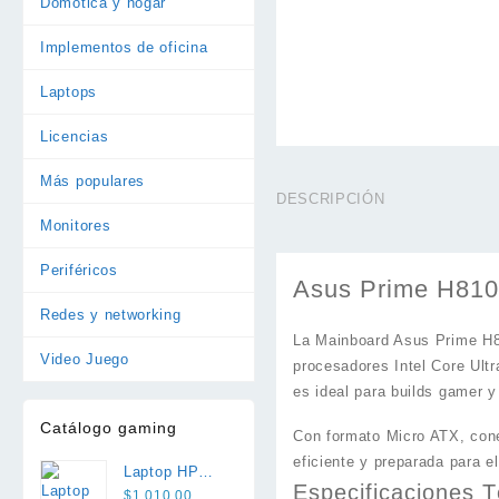
Domótica y hogar
Implementos de oficina
Laptops
Licencias
Más populares
DESCRIPCIÓN
Monitores
Periféricos
Asus Prime H810
Redes y networking
La Mainboard Asus Prime H81
Video Juego
procesadores Intel Core Ult
es ideal para builds gamer y
Catálogo gaming
Con formato Micro ATX, cone
eficiente y preparada para el
Laptop HP
Especificaciones 
Victus 15 i5
$
1.010,00