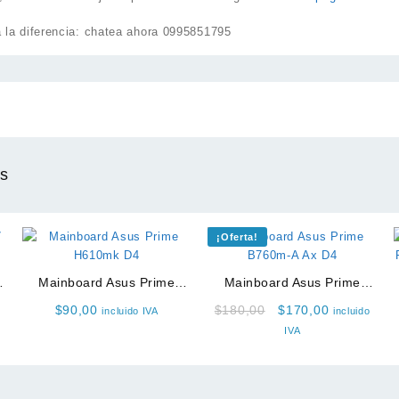
la diferencia: chatea ahora 0995851795
os
¡Oferta!
Mainboard Asus Prime
Mainboard Asus Prime
H610m-f D4
B760m-A Ax D4
Original
Current
$
90,00
$
180,00
$
170,00
incluido IVA
incluido
price
price
IVA
was:
is:
$180,00.
$170,00.