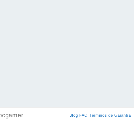
pcgamer
Blog
FAQ
Términos de Garantía
k
ram
ok