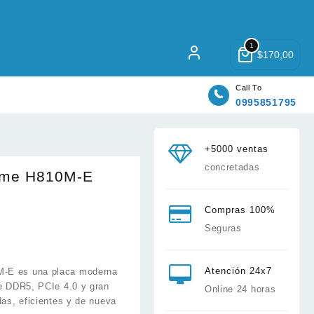
1
$
170,00
Call To
0995851795
+5000 ventas
concretadas
ime H810M-E
Compras 100%
Seguras
Atención 24x7
M-E es una placa moderna
te DDR5, PCIe 4.0 y gran
Online 24 horas
das, eficientes y de nueva