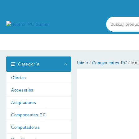
Ir
al
contenido
Inicio
/
Componentes PC
/ Mai
Categoría
Ofertas
Accesorios
Adaptadores
Componentes PC
Computadoras