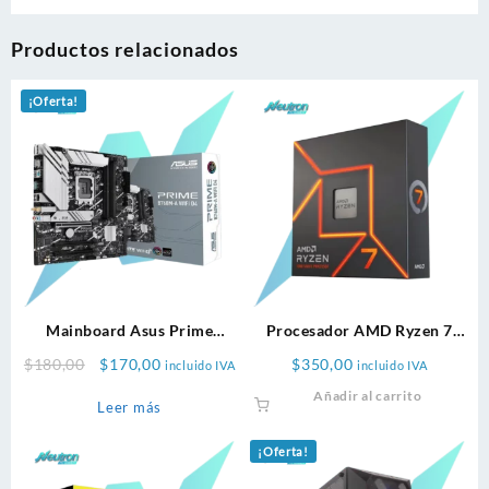
Productos relacionados
¡Oferta!
Mainboard Asus Prime
Procesador AMD Ryzen 7
B760m-A Ax D4
7700X
Original
Current
$
180,00
$
170,00
$
350,00
incluido IVA
incluido IVA
price
price
Añadir al carrito
Leer más
was:
is:
$180,00.
$170,00.
¡Oferta!