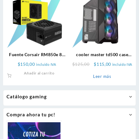
Fuente Corsair RM850e 80
cooler master td500 case
PLUS Gold Modular
gamer rgb mid tower
Original
Current
$
150,00
$
125,00
$
115,00
incluido IVA
incluido IVA
price
price
Añadir al carrito
Leer más
was:
is:
$125,00.
$115,00.
Catálogo gaming
Compra ahora tu pc!