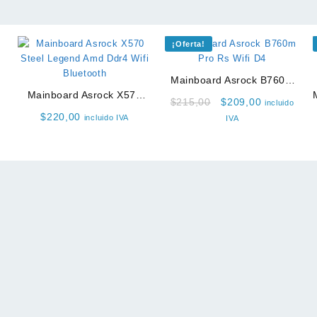
¡Oferta!
Mainboard Asrock B760m
Mainboard Asrock X570
Pro Rs Wifi D4
Original
Current
$
215,00
$
209,00
incluido
5
Steel Legend Amd Ddr4
price
price
$
220,00
incluido IVA
IVA
Wifi Bluetooth
was:
is:
$215,00.
$209,00.