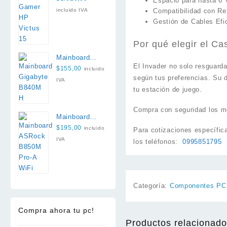
Espacio para hasta 6 
13420H 16GB
incluido IVA
Compatibilidad con Ref
512GB RTX
Gestión de Cables Efi
3050 6GB
Por qué elegir el C
Mainboard
El Invader no solo resguarda
Gigabyte
$
155,00
incluido
según tus preferencias. Su d
B840M H
IVA
tu estación de juego.
Compra con seguridad los m
Mainboard
ASRock
$
195,00
incluido
Para cotizaciones específic
B850M Pro-A
IVA
los teléfonos:
0995851795
WiFi
Categoría:
Componentes PC
Compra ahora tu pc!
Productos relacionad