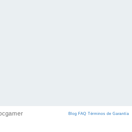
pcgamer
Blog
FAQ
Términos de Garantía
k
ram
ok