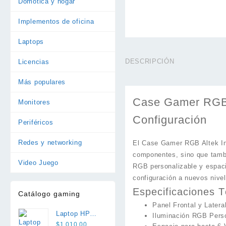
Domótica y hogar
Implementos de oficina
Laptops
DESCRIPCIÓN
Licencias
Más populares
Case Gamer RGB A
Monitores
Configuración
Periféricos
Redes y networking
El Case Gamer RGB Altek Inva
componentes, sino que tambié
Video Juego
RGB personalizable y espacio
configuración a nuevos nive
Especificaciones 
Catálogo gaming
Panel Frontal y Latera
Laptop HP
Iluminación RGB Perso
Victus 15 i5
$
1.010,00