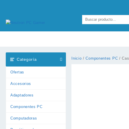
Ir
al
contenido
Inicio
/
Componentes PC
/ Cas
Categoría
Ofertas
Accesorios
Adaptadores
Componentes PC
Computadoras