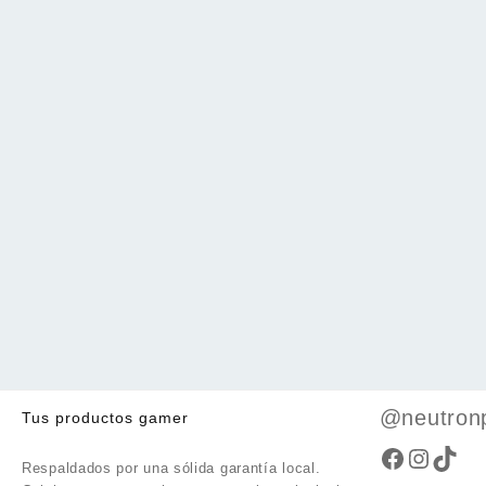
@neutron
Tus productos gamer
Faceboo
Instag
TikT
Respaldados por una sólida garantía local.