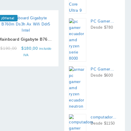
¡Oferta!
PC Gamer
AMD Ryzen
Desde $780
8700g
Mainboard Gigabyte B760m
Ds3h Ax Wifi Ddr5 Intel
Original
Current
$
190,00
$
180,00
incluido
price
price
IVA
was:
is:
$190,00.
$180,00.
PC Gamer
AMD Ryzen
Desde $600
computadora
intel i7 rtx
Desde $1150
4060 o 4060ti