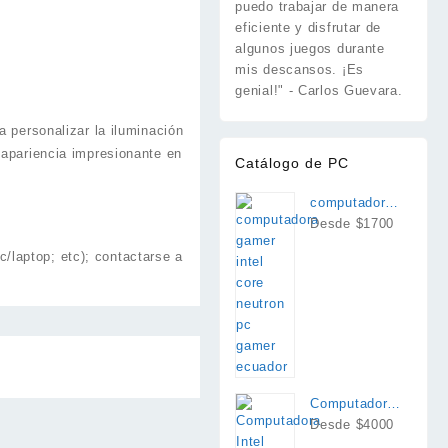
puedo trabajar de manera
eficiente y disfrutar de
algunos juegos durante
mis descansos. ¡Es
genial!" - Carlos Guevara.
a personalizar la iluminación
 apariencia impresionante en
Catálogo de PC
computadora
intel i7
Desde $1700
/laptop; etc); contactarse a
Computadora
Intel Core
Desde $4000
Ultra 9 285K