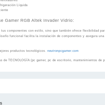
Ventiladores
rigeración Líquida
ciente
ase Gamer RGB Altek Invader Vidrio:
 tus componentes con estilo, sino que también ofrece flexibilidad par
iseño funcional facilita la instalación de componentes y asegura una
ejores productos tecnológicos.
neutronpcgamer.com
as de TECNOLOGÍA (pc gamer, pc de escritorio, mantenimientos de pc
os