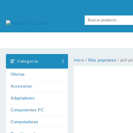
Ir
al
contenido
Inicio
/
Más populares
/ ps5 pl
Categoría
Ofertas
Accesorios
Adaptadores
Componentes PC
Computadoras