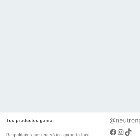
@neutron
Tus productos gamer
Faceboo
Instag
TikT
Respaldados por una sólida garantía local.