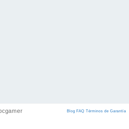
pcgamer
Blog
FAQ
Términos de Garantía
k
ram
ok