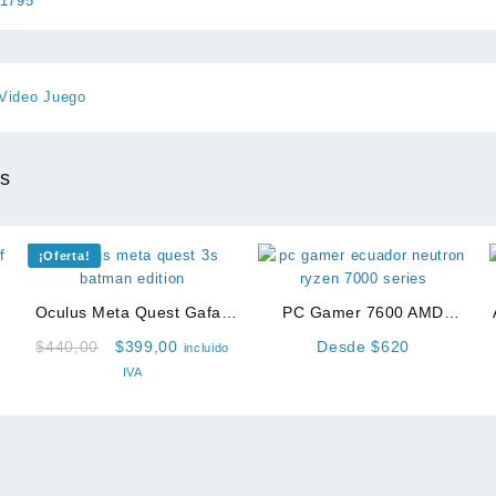
1795
Video Juego
os
¡Oferta!
Oculus Meta Quest Gafas
PC Gamer 7600 AMD
Vr Realidad Virtual
Ryzen 5
Original
Current
$
440,00
$
399,00
Desde $620
incluido
price
price
IVA
was:
is:
$440,00.
$399,00.