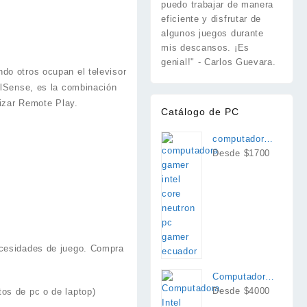
puedo trabajar de manera
eficiente y disfrutar de
algunos juegos durante
mis descansos. ¡Es
genial!" - Carlos Guevara.
do otros ocupan el televisor
alSense, es la combinación
lizar Remote Play.
Catálogo de PC
computadora
intel i7
Desde $1700
ecesidades de juego. Compra
Computadora
Intel Core
Desde $4000
os de pc o de laptop)
Ultra 9 285K