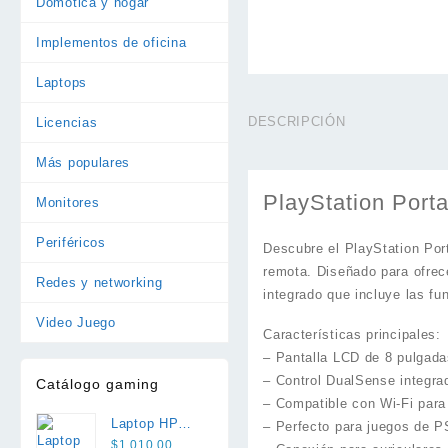
Domótica y hogar
Implementos de oficina
Laptops
DESCRIPCIÓN
Licencias
Más populares
PlayStation Port
Monitores
Periféricos
Descubre el PlayStation Port
remota. Diseñado para ofrec
Redes y networking
integrado que incluye las f
Video Juego
Características principales:
– Pantalla LCD de 8 pulgada
– Control DualSense integrad
Catálogo gaming
– Compatible con Wi-Fi para 
Laptop HP
– Perfecto para juegos de P
Victus 15 i5
$
1.010,00