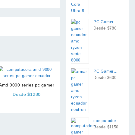
PC Gamer
AMD Ryzen
Desde $780
8700g
PC Gamer
AMD Ryzen
Desde $600
Amd 9000 series pc gamer
Desde $1280
computadora
intel i7 rtx
Desde $1150
4060 o 4060ti