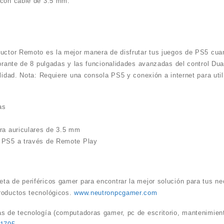
 con cable de 3.5 mm.
ductor Remoto es la mejor manera de disfrutar tus juegos de PS5 cuan
ibrante de 8 pulgadas y las funcionalidades avanzadas del control Du
alidad. Nota: Requiere una consola PS5 y conexión a internet para uti
as
ara auriculares de 3.5 mm
e PS5 a través de Remote Play
ta de periféricos gamer para encontrar la mejor solución para tus n
roductos tecnológicos.
www.neutronpcgamer.com
as de tecnología (computadoras gamer, pc de escritorio, mantenimient