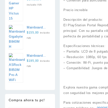
– Conexión para auriculares
13420H 16GB
incluido IVA
512GB RTX
Precio increible
3050 6GB
Descripción del producto:
El PlayStation Portal Repro
Mainboard
principal. Con su pantalla v
Gigabyte
$
155,00
incluido
perfecta de portabilidad y c
B840M H
IVA
Especificaciones técnicas:
– Pantalla: LCD de 8 pulgad
Mainboard
– Resolución: 1080p, 60 fps
ASRock
$
195,00
incluido
– Conexión: Wi-Fi, puerto p
B850M Pro-A
IVA
– Compatibilidad: Juegos d
WiFi
Explora nuestra gama comple
con seguridad los mejores p
Compra ahora tu pc!
Para cotizaciones específic