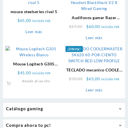
mouse steelseries rival 5
Audifonos gamer Razer
$
65,00
incluido IVA
Headset BlackShark V2 X
Original
Current
$
67,00
$
60,00
incluido IVA
Wired Gaming
Leer más
price
price
Leer más
was:
is:
$67,00.
$60,00.
¡Oferta!
Mouse Logitech G305
Wireless Blanco
TECLADO mecanico COOLER
$
45,00
incluido IVA
MASTER SK620 60% SWITCH
Original
Current
$
90,00
$
65,00
incluido IVA
Añadir al carrito
RED LOW PROFILE
price
price
Leer más
was:
is:
$90,00.
$65,00.
Catálogo gaming
Compra ahora tu pc!