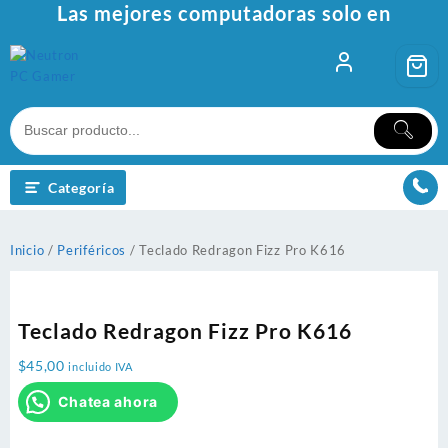
Ir
Las mejores computadoras solo en
al
contenido
Categoría
Inicio
/
Periféricos
/ Teclado Redragon Fizz Pro K616
Teclado Redragon Fizz Pro K616
$
45,00
incluido IVA
Chatea ahora