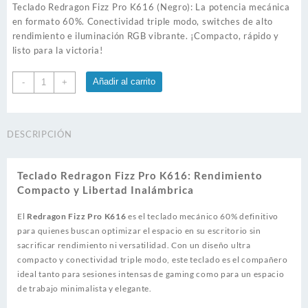
Teclado Redragon Fizz Pro K616 (Negro): La potencia mecánica
en formato 60%. Conectividad triple modo, switches de alto
rendimiento e iluminación RGB vibrante. ¡Compacto, rápido y
listo para la victoria!
Teclado
Añadir al carrito
-
+
Redragon
Fizz
Pro
DESCRIPCIÓN
K616
cantidad
Teclado Redragon Fizz Pro K616: Rendimiento
Compacto y Libertad Inalámbrica
El
Redragon Fizz Pro K616
es el teclado mecánico 60% definitivo
para quienes buscan optimizar el espacio en su escritorio sin
sacrificar rendimiento ni versatilidad. Con un diseño ultra
compacto y conectividad triple modo, este teclado es el compañero
ideal tanto para sesiones intensas de gaming como para un espacio
de trabajo minimalista y elegante.